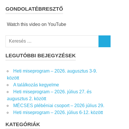
GONDOLATÉBRESZTŐ
Watch this video on YouTube
K
K
e
E
r
LEGUTÓBBI BEJEGYZÉSEK
R
e
E
S
s
Heti miseprogram – 2026. augusztus 3-9.
É
é
S
között
s
A találkozás kegyelme
f
Heti miseprogram – 2026. július 27. és
o
augusztus 2. között
r
MÉCSES plébéniai csoport – 2026 július 29.
:
Heti miseprogram – 2026. július 6-12. között
KATEGÓRIÁK