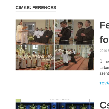
CIMKE: FERENCES
F
f
2016
Ünnep
tarto
szent
TOVÁ
C