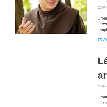
2016 
Urbán
keres
templ
TOVÁ
L
ar
2016
Urbán
csíks