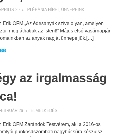
ÁPRILIS 29
WEBMESTER
PLÉBÁNIA HÍREI
,
ÜNNEPEINK
 Erik OFM „Az édesanyák szíve olyan, amelyen
ztül megláthatjuk az Istent!” Május első vasárnapján
omainkban az anyák napját ünnepeljük,[…]
BB
égy az irgalmasság
ca!
 FEBRUÁR 26
WEBMESTER
ELMÉLKEDÉS
 Erik OFM Zarándok Testvérem, aki a 2016-os
omlyói pünkösdszombati nagybúcsúra készülsz