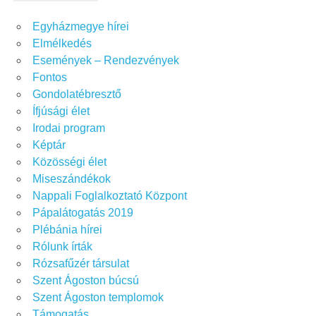
Egyházmegye hírei
Elmélkedés
Események – Rendezvények
Fontos
Gondolatébresztő
Ífjúsági élet
Irodai program
Képtár
Közösségi élet
Miseszándékok
Nappali Foglalkoztató Központ
Pápalátogatás 2019
Plébánia hírei
Rólunk írták
Rózsafűzér társulat
Szent Ágoston búcsú
Szent Ágoston templomok
Támogatás