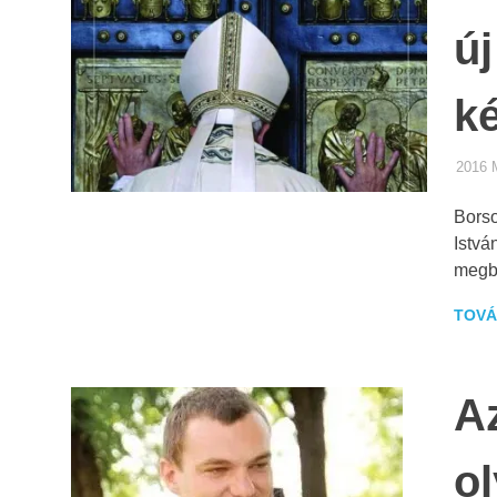
új
ké
2016 
Borso
Istvá
megbí
TOVÁ
A
o