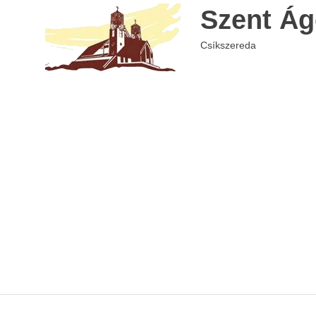
Skip
Szent Ág
to
content
Csíkszereda