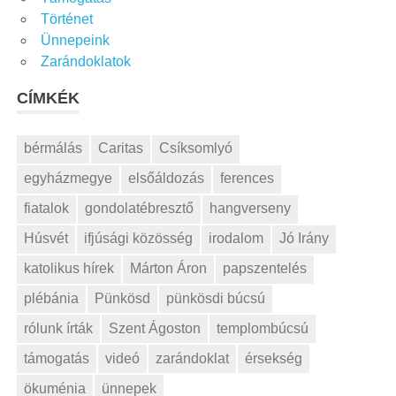
Történet
Ünnepeink
Zarándoklatok
CÍMKÉK
bérmálás
Caritas
Csíksomlyó
egyházmegye
elsőáldozás
ferences
fiatalok
gondolatébresztő
hangverseny
Húsvét
ifjúsági közösség
irodalom
Jó Irány
katolikus hírek
Márton Áron
papszentelés
plébánia
Pünkösd
pünkösdi búcsú
rólunk írták
Szent Ágoston
templombúcsú
támogatás
videó
zarándoklat
érsekség
ökuménia
ünnepek