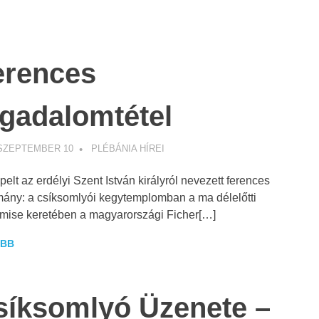
erences
ogadalomtétel
 SZEPTEMBER 10
WEBMESTER
PLÉBÁNIA HÍREI
elt az erdélyi Szent István királyról nevezett ferences
mány: a csíksomlyói kegytemplomban a ma délelőtti
mise keretében a magyarországi Ficher[…]
BB
síksomlyó Üzenete –