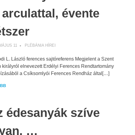
 arculattal, évente
tszer
MÁJUS 11
WEBMESTER
PLÉBÁNIA HÍREI
di L. László ferences sajtóreferens Megjelent a Szent
n királyról elnevezett Erdélyi Ferences Rendtartomány
zásából a Csíksomlyói Ferences Rendház által[…]
BB
z édesanyák szíve
lyan, …