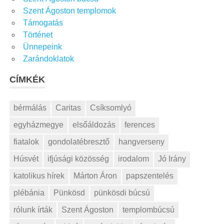
Szent Ágoston templomok
Támogatás
Történet
Ünnepeink
Zarándoklatok
CÍMKÉK
bérmálás
Caritas
Csíksomlyó
egyházmegye
elsőáldozás
ferences
fiatalok
gondolatébresztő
hangverseny
Húsvét
ifjúsági közösség
irodalom
Jó Irány
katolikus hírek
Márton Áron
papszentelés
plébánia
Pünkösd
pünkösdi búcsú
rólunk írták
Szent Ágoston
templombúcsú