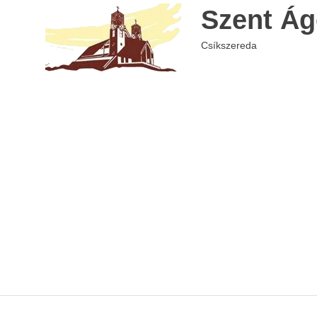
Skip
Szent Ág
to
content
Csíkszereda