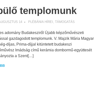
pülő templomunk
 AUGUSZTUS 14
WEBMESTER
PLÉBÁNIA HÍREI
,
TÁMOGATÁS
kes adomány Budakesziről Újabb képzőművészeti
ással gazdagodott templomunk. V. Majzik Mária Magyar
ég-díjas, Prima-díjjal kitüntetett budakeszi
őművész Imádság című kerámia dombormű-együttesét
ányozta a Szent[…]
BB