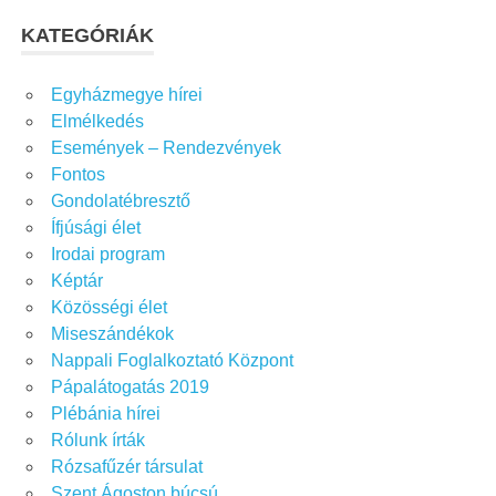
KATEGÓRIÁK
Egyházmegye hírei
Elmélkedés
Események – Rendezvények
Fontos
Gondolatébresztő
Ífjúsági élet
Irodai program
Képtár
Közösségi élet
Miseszándékok
Nappali Foglalkoztató Központ
Pápalátogatás 2019
Plébánia hírei
Rólunk írták
Rózsafűzér társulat
Szent Ágoston búcsú