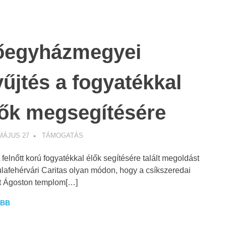
őegyházmegyei
űjtés a fogyatékkal
lők megsegítésére
MÁJUS 27
WEBMESTER
TÁMOGATÁS
 felnőtt korú fogyatékkal élők segítésére talált megoldást
lafehérvári Caritas olyan módon, hogy a csíkszeredai
t Ágoston templom[…]
BB