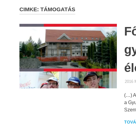
CIMKE: TÁMOGATÁS
F
gy
é
2016 
(…) A
a Gyu
Szen
TOVÁ