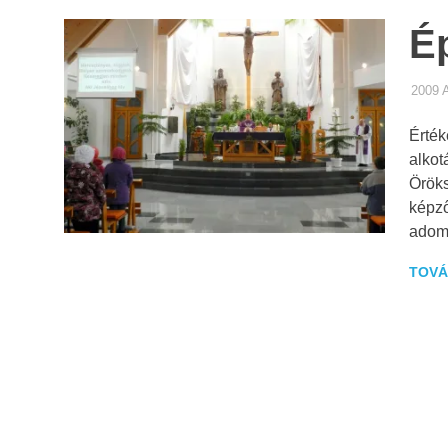
É
2009
Érté
alkot
Öröks
képz
adom
TOVÁ