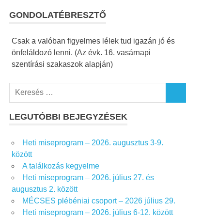
GONDOLATÉBRESZTŐ
Csak a valóban figyelmes lélek tud igazán jó és
önfeláldozó lenni. (Az évk. 16. vasárnapi
szentírási szakaszok alapján)
K
K
e
E
r
LEGUTÓBBI BEJEGYZÉSEK
R
e
E
S
s
Heti miseprogram – 2026. augusztus 3-9.
É
é
S
között
s
A találkozás kegyelme
f
Heti miseprogram – 2026. július 27. és
o
augusztus 2. között
r
MÉCSES plébéniai csoport – 2026 július 29.
:
Heti miseprogram – 2026. július 6-12. között