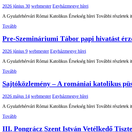
2026 június 30
webmester
Egyházmegye hírei
A Gyulafehérvári Római Katolikus Érsekség hírei További részletek i
Tovább
Pre-Szemináriumi Tábor papi hivatást érz
2026 június 9
webmester
Egyházmegye hírei
A Gyulafehérvári Római Katolikus Érsekség hírei További részletek i
Tovább
Sajtóközlemény – A romániai katolikus pü
2026 május 14
webmester
Egyházmegye hírei
A Gyulafehérvári Római Katolikus Érsekség hírei További részletek i
Tovább
III. Pongrácz Szent István Vetélkedő Tis