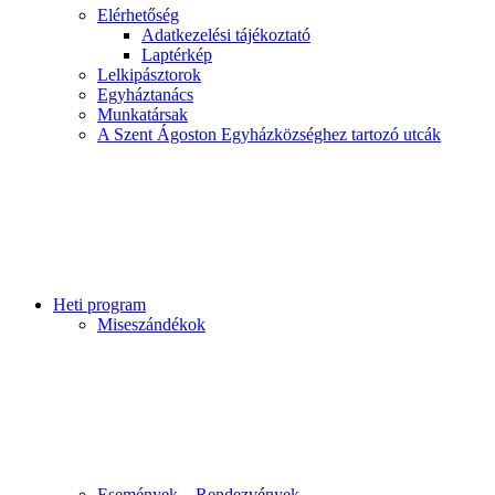
Elérhetőség
Adatkezelési tájékoztató
Laptérkép
Lelkipásztorok
Egyháztanács
Munkatársak
A Szent Ágoston Egyházközséghez tartozó utcák
Heti program
Miseszándékok
Események – Rendezvények