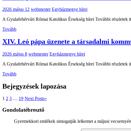
2026 május 12
webmester
Egyházmegye hírei
A Gyulafehérvári Római Katolikus Érsekség hírei További részletek i
Tovább
XIV. Leó pápa üzenete a társadalmi kommu
2026 május 8
webmester
Egyházmegye hírei
A Gyulafehérvári Római Katolikus Érsekség hírei További részletek i
Tovább
Bejegyzések lapozása
1
2
3
…
19
Next Posts
»
Gondolatébresztő
Gyermekkori emlékek simogatják lelkemet a májusi vecsernyére 