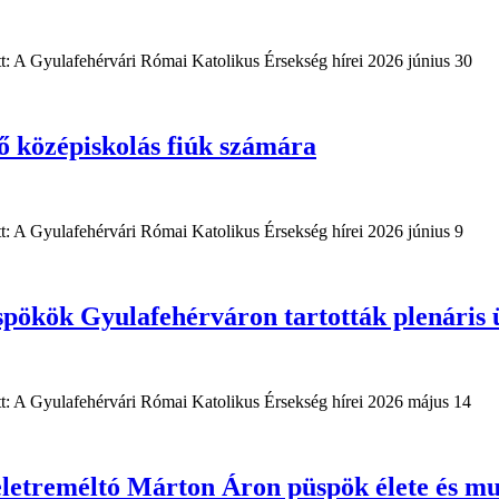
tt: A Gyulafehérvári Római Katolikus Érsekség hírei 2026 június 30
ő középiskolás fiúk számára
tt: A Gyulafehérvári Római Katolikus Érsekség hírei 2026 június 9
spökök Gyulafehérváron tartották plenáris 
tt: A Gyulafehérvári Római Katolikus Érsekség hírei 2026 május 14
zteletreméltó Márton Áron püspök élete és 