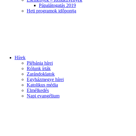
Pápalátogatás 2019
Heti programok időpontja
Hírek
Plébánia hírei
Rólunk írták
Zarándoklatok
Egyházmegye hírei
Katolikus média
Elmélkedés
Napi evangélium