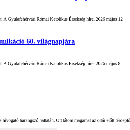
tt: A Gyulafehérvári Római Katolikus Érsekség hírei 2026 május 12
nikáció 60. világnapjára
tt: A Gyulafehérvári Római Katolikus Érsekség hírei 2026 május 8
hívogató harangszó hallatán. Ott látom magamat az oltár előtt térdeplő