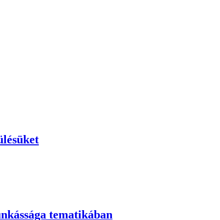
ülésüket
munkássága tematikában