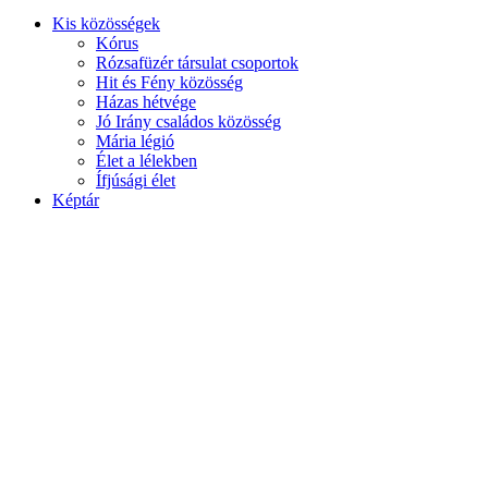
Kis közösségek
Kórus
Rózsafüzér társulat csoportok
Hit és Fény közösség
Házas hétvége
Jó Irány családos közösség
Mária légió
Élet a lélekben
Ífjúsági élet
Képtár