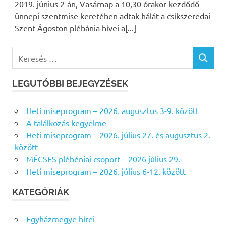
2019. június 2-án, Vasárnap a 10,30 órakor kezdődő
ünnepi szentmise keretében adtak hálát a csíkszeredai
Szent Ágoston plébánia hívei a[...]
K
K
e
E
r
R
LEGUTÓBBI BEJEGYZÉSEK
e
E
s
S
Heti miseprogram – 2026. augusztus 3-9. között
É
é
S
A találkozás kegyelme
s
Heti miseprogram – 2026. július 27. és augusztus 2.
f
között
o
MÉCSES plébéniai csoport – 2026 július 29.
r
Heti miseprogram – 2026. július 6-12. között
:
KATEGÓRIÁK
Egyházmegye hírei