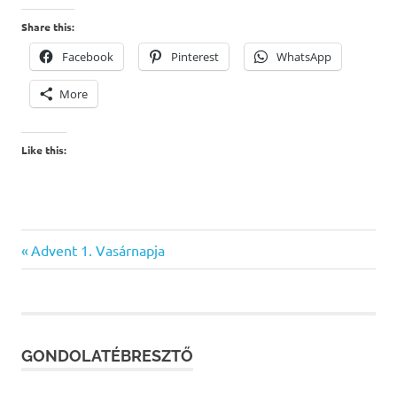
Share this:
Facebook
Pinterest
WhatsApp
More
Like this:
Previous
Advent 1. Vasárnapja
Bejegyzés
Post:
navigáció
GONDOLATÉBRESZTŐ