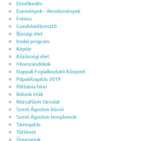
Elmélkedés
Események – Rendezvények
Fontos
Gondolatébresztő
Ífjúsági élet
Irodai program
Képtár
Közösségi élet
Miseszándékok
Nappali Foglalkoztató Központ
Pápalátogatás 2019
Plébánia hírei
Rólunk írták
Rózsafűzér társulat
Szent Ágoston búcsú
Szent Ágoston templomok
Támogatás
Történet
Ünnepeink