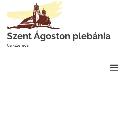
Skip
to
content
Szent Ágoston plebánia
Csíkszereda
MENU