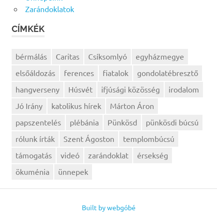
Zarándoklatok
CÍMKÉK
bérmálás
Caritas
Csíksomlyó
egyházmegye
elsőáldozás
ferences
fiatalok
gondolatébresztő
hangverseny
Húsvét
ifjúsági közösség
irodalom
Jó Irány
katolikus hírek
Márton Áron
papszentelés
plébánia
Pünkösd
pünkösdi búcsú
rólunk írták
Szent Ágoston
templombúcsú
támogatás
videó
zarándoklat
érsekség
ökuménia
ünnepek
Built by webgóbé