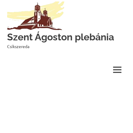
Skip
to
content
Szent Ágoston plebánia
Csíkszereda
MENU