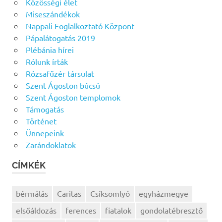
Közösségi élet
Miseszándékok
Nappali Foglalkoztató Központ
Pápalátogatás 2019
Plébánia hírei
Rólunk írták
Rózsafűzér társulat
Szent Ágoston búcsú
Szent Ágoston templomok
Támogatás
Történet
Ünnepeink
Zarándoklatok
CÍMKÉK
bérmálás
Caritas
Csíksomlyó
egyházmegye
elsőáldozás
ferences
fiatalok
gondolatébresztő