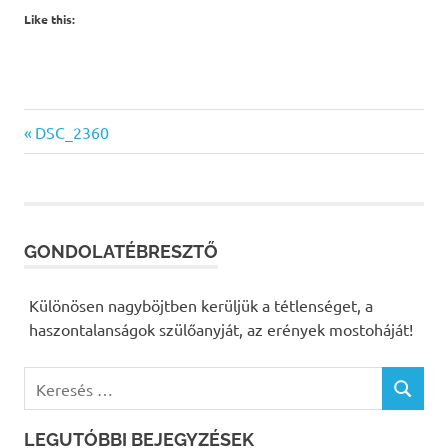
Like this:
Previous
DSC_2360
Bejegyzés
Post:
navigáció
GONDOLATÉBRESZTŐ
Különösen nagyböjtben kerüljük a tétlenséget, a
haszontalanságok szülőanyját, az erények mostoháját!
K
K
e
E
r
R
LEGUTÓBBI BEJEGYZÉSEK