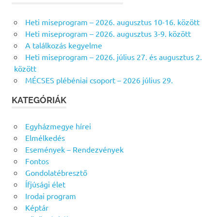
e
E
s
S
Heti miseprogram – 2026. augusztus 10-16. között
É
é
S
Heti miseprogram – 2026. augusztus 3-9. között
s
A találkozás kegyelme
f
Heti miseprogram – 2026. július 27. és augusztus 2.
o
között
r
MÉCSES plébéniai csoport – 2026 július 29.
:
KATEGÓRIÁK
Egyházmegye hírei
Elmélkedés
Események – Rendezvények
Fontos
Gondolatébresztő
Ífjúsági élet
Irodai program
Képtár