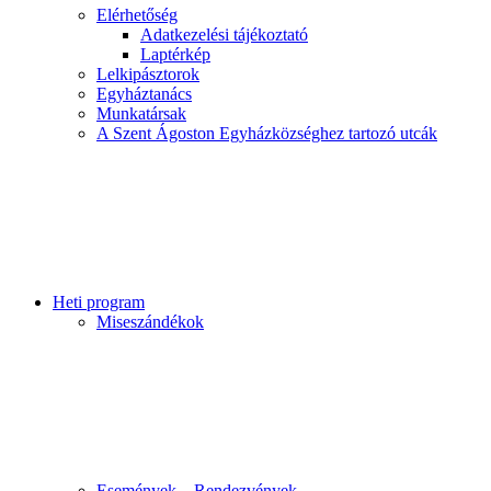
Elérhetőség
Adatkezelési tájékoztató
Laptérkép
Lelkipásztorok
Egyháztanács
Munkatársak
A Szent Ágoston Egyházközséghez tartozó utcák
Heti program
Miseszándékok
Események – Rendezvények