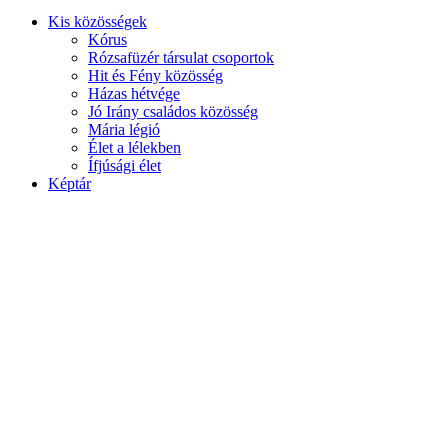
Kis közösségek
Kórus
Rózsafüzér társulat csoportok
Hit és Fény közösség
Házas hétvége
Jó Irány családos közösség
Mária légió
Élet a lélekben
Ífjúsági élet
Képtár