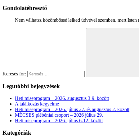
Gondolatébresztő
Nem válhatsz közömbössé lelked üdvével szemben, mert Isten n
Keresés for:
Legutóbbi bejegyzések
Heti miseprogram – 2026. augusztus 3-9. között
A találkozás kegyelme
Heti miseprogram – 2026. július 27. és augusztus 2. között
MÉCSES plébéniai csoport – 2026 július 29.
Heti miseprogram – 2026. július 6-12. között
Kategóriák