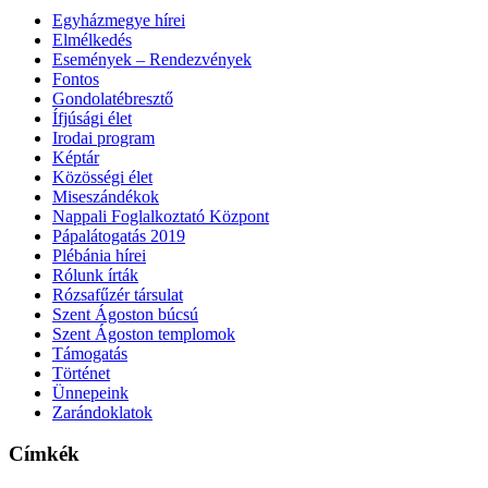
Egyházmegye hírei
Elmélkedés
Események – Rendezvények
Fontos
Gondolatébresztő
Ífjúsági élet
Irodai program
Képtár
Közösségi élet
Miseszándékok
Nappali Foglalkoztató Központ
Pápalátogatás 2019
Plébánia hírei
Rólunk írták
Rózsafűzér társulat
Szent Ágoston búcsú
Szent Ágoston templomok
Támogatás
Történet
Ünnepeink
Zarándoklatok
Címkék