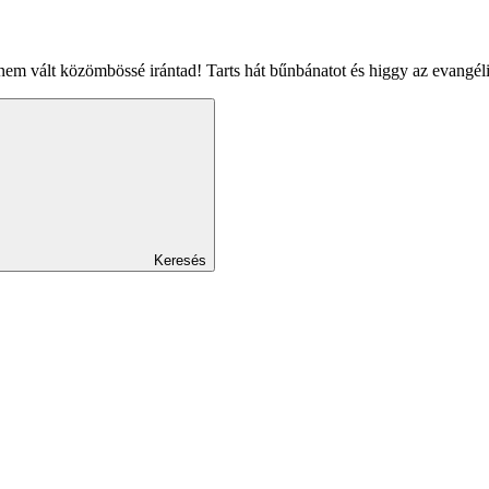
em vált közömbössé irántad! Tarts hát bűnbánatot és higgy az evangé
Keresés