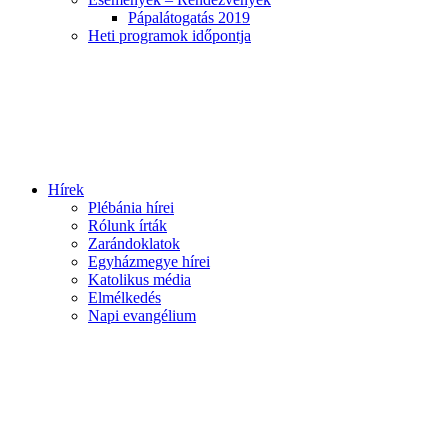
Pápalátogatás 2019
Heti programok időpontja
Hírek
Plébánia hírei
Rólunk írták
Zarándoklatok
Egyházmegye hírei
Katolikus média
Elmélkedés
Napi evangélium