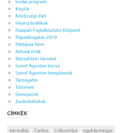
Irodai program
Képtár
Közösségi élet
Miseszándékok
Nappali Foglalkoztató Központ
Pápalátogatás 2019
Plébánia hírei
Rólunk írták
Rózsafűzér társulat
Szent Ágoston búcsú
Szent Ágoston templomok
Támogatás
Történet
Ünnepeink
Zarándoklatok
CÍMKÉK
bérmálás
Caritas
Csíksomlyó
egyházmegye