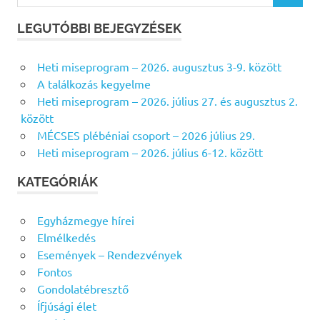
e
E
r
R
LEGUTÓBBI BEJEGYZÉSEK
e
E
s
S
Heti miseprogram – 2026. augusztus 3-9. között
É
é
S
A találkozás kegyelme
s
Heti miseprogram – 2026. július 27. és augusztus 2.
f
között
o
MÉCSES plébéniai csoport – 2026 július 29.
r
Heti miseprogram – 2026. július 6-12. között
:
KATEGÓRIÁK
Egyházmegye hírei
Elmélkedés
Események – Rendezvények
Fontos
Gondolatébresztő
Ífjúsági élet