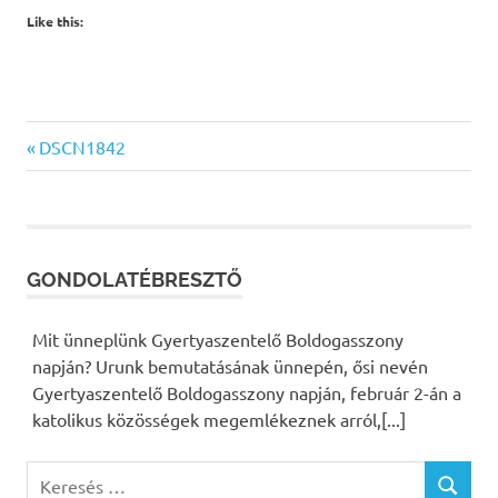
Like this:
Previous
DSCN1842
Bejegyzés
Post:
navigáció
GONDOLATÉBRESZTŐ
Mit ünneplünk Gyertyaszentelő Boldogasszony
napján? Urunk bemutatásának ünnepén, ősi nevén
Gyertyaszentelő Boldogasszony napján, február 2-án a
katolikus közösségek megemlékeznek arról,[...]
K
K