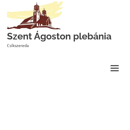
Skip
to
content
Szent Ágoston plebánia
Csíkszereda
MENU