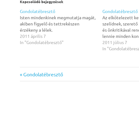
Kapcsolódó bejegyzések
Gondolatébresztő
Gondolatébresztő
Isten mindenkinek megmutatja magát,
Az elkötelezett k
akiben figyelő és tettrekészen
szelídnek, szerető
érzékeny a lélek.
és önkritikával re
2011 április 7
lennie minden kon
In "Gondolatébresztő"
2011 július 7
In "Gondolatébres
gondolatébresztő
Previous
Gondolatébresztő
Bejegyzés
Post:
navigáció