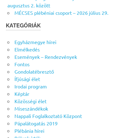
augusztus 2. között
MÉCSES plébéniai csoport – 2026 július 29.
KATEGÓRIÁK
Egyházmegye hírei
Elmélkedés
Események – Rendezvények
Fontos
Gondolatébresztő
Ífjúsági élet
Irodai program
Képtár
Közösségi élet
Miseszándékok
Nappali Foglalkoztató Központ
Pápalátogatás 2019
Plébánia hírei
Rólunk írták