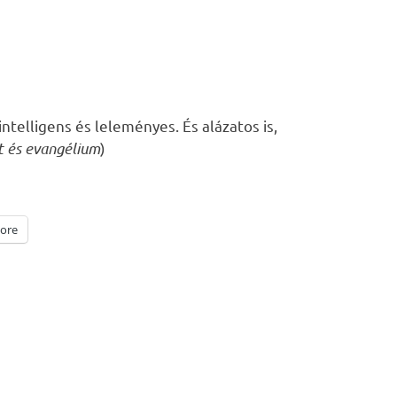
ntelligens és leleményes. És alázatos is,
t és evangélium
)
ore