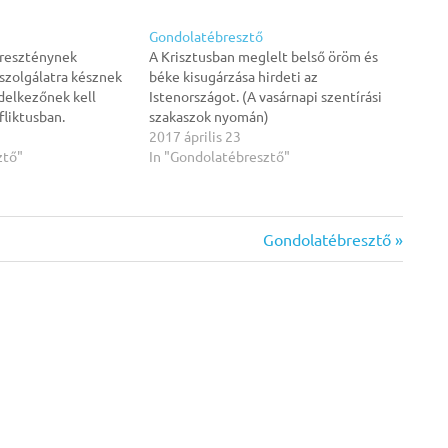
Gondolatébresztő
ereszténynek
A Krisztusban meglelt belső öröm és
 szolgálatra késznek
béke kisugárzása hirdeti az
ndelkezőnek kell
Istenországot. (A vasárnapi szentírási
fliktusban.
szakaszok nyomán)
2017 április 23
ztő"
In "Gondolatébresztő"
Next
Gondolatébresztő
Post: