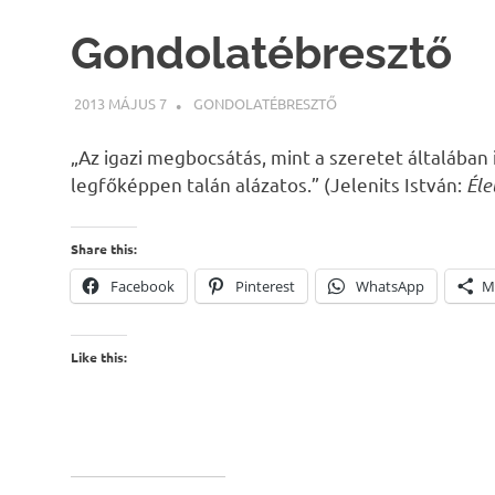
Gondolatébresztő
2013 MÁJUS 7
WEBMESTER
GONDOLATÉBRESZTŐ
„Az igazi megbocsátás, mint a szeretet általában i
legfőképpen talán alázatos.” (Jelenits István:
Éle
Share this:
Facebook
Pinterest
WhatsApp
M
Like this: