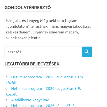
GONDOLATÉBRESZTŐ
Hangulat és Lényeg Még neki sem fogtam
„gondolatom” leírásának, máris magyarázkodással
kell kezdenem. Olyannak ismerem magam,
akinek sokat jelent a[...]
K
K
e
E
r
R
LEGUTÓBBI BEJEGYZÉSEK
e
E
s
S
Heti miseprogram – 2026. augusztus 10-16.
É
é
S
között
s
Heti miseprogram – 2026. augusztus 3-9.
f
között
o
A találkozás kegyelme
r
Heti miseprogram – 2026. július 27. és
: