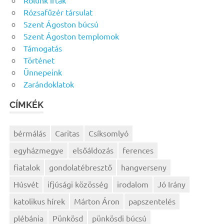
Rózsafűzér társulat
Szent Ágoston búcsú
Szent Ágoston templomok
Támogatás
Történet
Ünnepeink
Zarándoklatok
CÍMKÉK
bérmálás
Caritas
Csíksomlyó
egyházmegye
elsőáldozás
ferences
fiatalok
gondolatébresztő
hangverseny
Húsvét
ifjúsági közösség
irodalom
Jó Irány
katolikus hírek
Márton Áron
papszentelés
plébánia
Pünkösd
pünkösdi búcsú