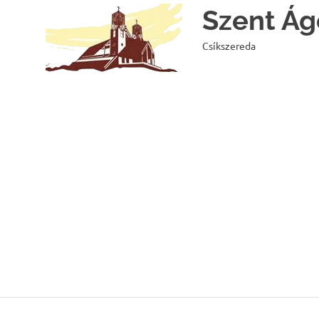
Skip
Szent Ág
to
content
Csíkszereda