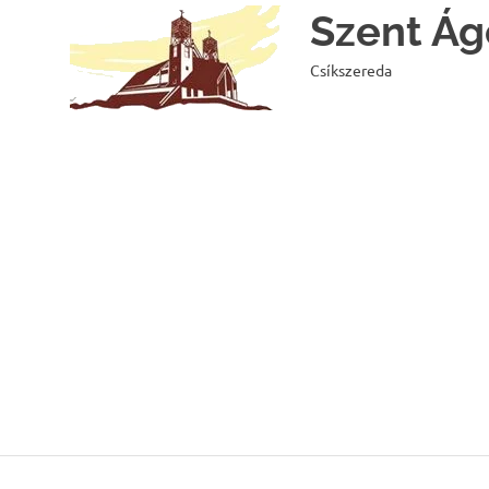
Skip
Szent Ág
to
content
Csíkszereda