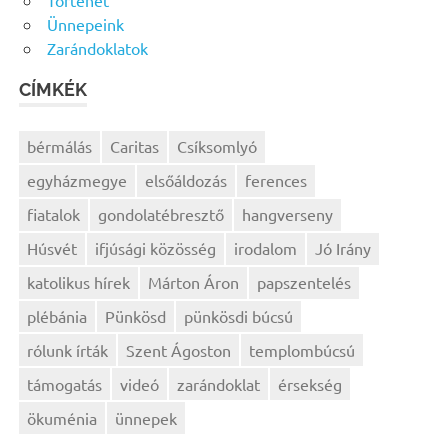
Ünnepeink
Zarándoklatok
CÍMKÉK
bérmálás
Caritas
Csíksomlyó
egyházmegye
elsőáldozás
ferences
fiatalok
gondolatébresztő
hangverseny
Húsvét
ifjúsági közösség
irodalom
Jó Irány
katolikus hírek
Márton Áron
papszentelés
plébánia
Pünkösd
pünkösdi búcsú
rólunk írták
Szent Ágoston
templombúcsú
támogatás
videó
zarándoklat
érsekség
ökuménia
ünnepek