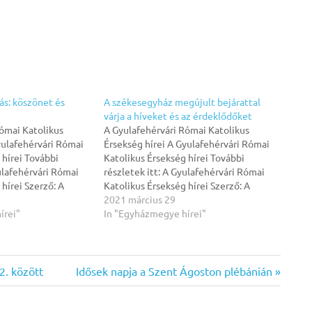
ás: köszönet és
A székesegyház megújult bejárattal
várja a híveket és az érdeklődőket
ómai Katolikus
A Gyulafehérvári Római Katolikus
yulafehérvári Római
Érsekség hírei A Gyulafehérvári Római
 hírei További
Katolikus Érsekség hírei További
yulafehérvári Római
részletek itt: A Gyulafehérvári Római
hírei Szerző: A
Katolikus Érsekség hírei Szerző: A
mai Katolikus
Gyulafehérvári Római Katolikus
2021 március 29
21 március 29
írei"
Érsekség hírei, 2021 március 29
In "Egyházmegye hírei"
2. között
Next
Idősek napja a Szent Ágoston plébánián
Post: