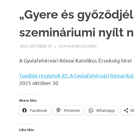
„Gyere és győződjél
szemináriumi nyílt 
2025 OKTÓBER 30
WEBMESTER
EGYHÁZMEGYE HÍREI
A Gyulafehérvári Római Katolikus Érsekség hírei
További részletek itt: A Gyulafehérvári Római Kat
2025 október 30
Share this:
Facebook
Pinterest
WhatsApp
M
Like this: