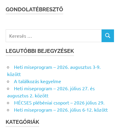
GONDOLATÉBRESZTŐ
K
K
e
E
r
R
LEGUTÓBBI BEJEGYZÉSEK
e
E
s
S
Heti miseprogram – 2026. augusztus 3-9.
É
é
S
között
s
A találkozás kegyelme
f
Heti miseprogram – 2026. július 27. és
o
augusztus 2. között
r
MÉCSES plébéniai csoport – 2026 július 29.
:
Heti miseprogram – 2026. július 6-12. között
KATEGÓRIÁK