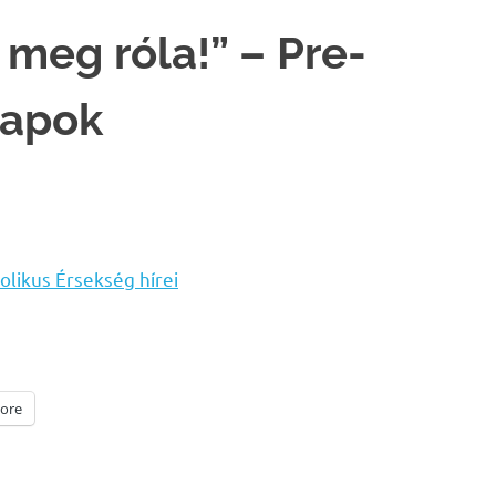
 meg róla!” – Pre-
napok
olikus Érsekség hírei
ore