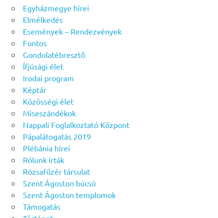
Egyházmegye hírei
Elmélkedés
Események – Rendezvények
Fontos
Gondolatébresztő
Ífjúsági élet
Irodai program
Képtár
Közösségi élet
Miseszándékok
Nappali Foglalkoztató Központ
Pápalátogatás 2019
Plébánia hírei
Rólunk írták
Rózsafűzér társulat
Szent Ágoston búcsú
Szent Ágoston templomok
Támogatás
Történet