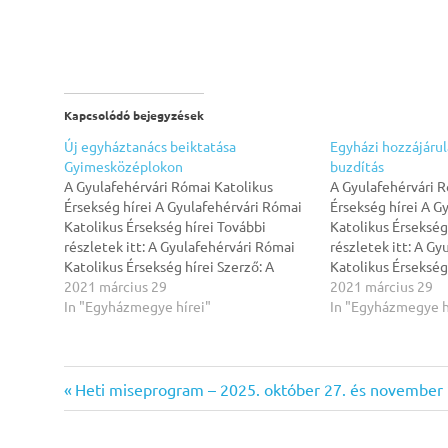
Kapcsolódó bejegyzések
Új egyháztanács beiktatása
Egyházi hozzájárul
Gyimesközéplokon
buzdítás
A Gyulafehérvári Római Katolikus
A Gyulafehérvári R
Érsekség hírei A Gyulafehérvári Római
Érsekség hírei A G
Katolikus Érsekség hírei További
Katolikus Érsekség
részletek itt: A Gyulafehérvári Római
részletek itt: A G
Katolikus Érsekség hírei Szerző: A
Katolikus Érsekség 
Gyulafehérvári Római Katolikus
2021 március 29
Gyulafehérvári Ró
2021 március 29
Érsekség hírei, 2021 március 29
In "Egyházmegye hírei"
Érsekség hírei, 20
In "Egyházmegye h
egyházmegye
Previous
Heti miseprogram – 2025. október 27. és november 
érsekség
Bejegyzés
Post: