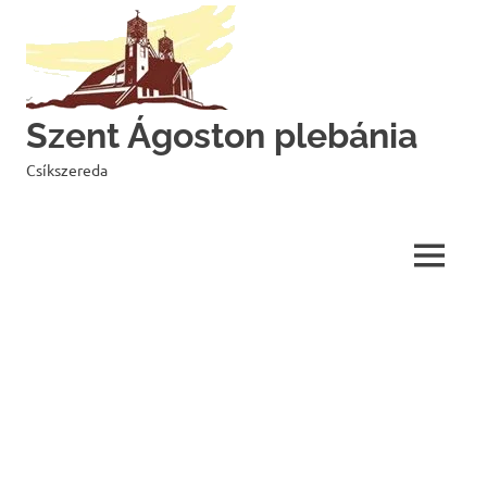
Skip
to
content
Szent Ágoston plebánia
Csíkszereda
MENU