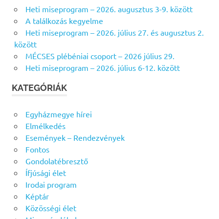
s
Heti miseprogram – 2026. augusztus 3-9. között
É
é
S
A találkozás kegyelme
s
Heti miseprogram – 2026. július 27. és augusztus 2.
f
között
o
MÉCSES plébéniai csoport – 2026 július 29.
r
Heti miseprogram – 2026. július 6-12. között
:
KATEGÓRIÁK
Egyházmegye hírei
Elmélkedés
Események – Rendezvények
Fontos
Gondolatébresztő
Ífjúsági élet
Irodai program
Képtár
Közösségi élet