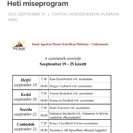
Heti miseprogram
2022 SZEPTEMBER 19
ILLYÉS GELLÉRT
FONTOS
,
MISESZÁNDÉKOK
,
PLÉBÁNIA
HÍREI