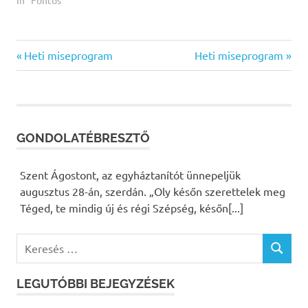
Previous
Heti miseprogram
Next
Heti miseprogram
Bejegyzés
Post:
Post:
navigáció
GONDOLATÉBRESZTŐ
Szent Ágostont, az egyháztanítót ünnepeljük
augusztus 28-án, szerdán. „Oly későn szerettelek meg
Téged, te mindig új és régi Szépség, későn[...]
K
K
e
E
r
R
LEGUTÓBBI BEJEGYZÉSEK
e
E
S