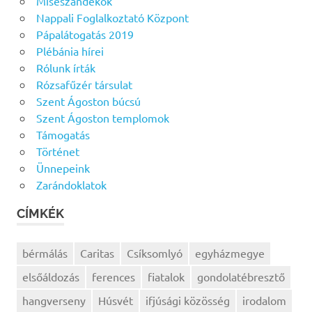
Miseszándékok
Nappali Foglalkoztató Központ
Pápalátogatás 2019
Plébánia hírei
Rólunk írták
Rózsafűzér társulat
Szent Ágoston búcsú
Szent Ágoston templomok
Támogatás
Történet
Ünnepeink
Zarándoklatok
CÍMKÉK
bérmálás
Caritas
Csíksomlyó
egyházmegye
elsőáldozás
ferences
fiatalok
gondolatébresztő
hangverseny
Húsvét
ifjúsági közösség
irodalom