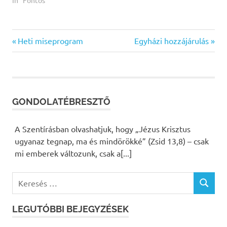
Previous
Heti miseprogram
Next
Egyházi hozzájárulás
Bejegyzés
Post:
Post:
navigáció
GONDOLATÉBRESZTŐ
A Szentírásban olvashatjuk, hogy „Jézus Krisztus
ugyanaz tegnap, ma és mindörökké” (Zsid 13,8) – csak
mi emberek változunk, csak a[...]
K
K
e
E
r
R
LEGUTÓBBI BEJEGYZÉSEK
e
E
S