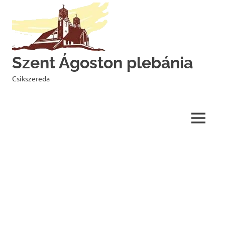
Skip
to
content
Szent Ágoston plebánia
Csíkszereda
MENU