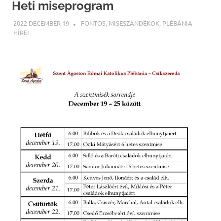
Heti miseprogram
2022 DECEMBER 19
ILLYÉS GELLÉRT
FONTOS
,
MISESZÁNDÉKOK
,
PLÉBÁNIA
HÍREI