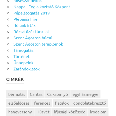
Miseszándékok
Nappali Foglalkoztató Központ
Pápalátogatás 2019
Plébánia hírei
Rólunk írták
Rózsafűzér társulat
Szent Ágoston búcsú
Szent Ágoston templomok
Támogatás
Történet
Ünnepeink
Zarándoklatok
CÍMKÉK
bérmálás
Caritas
Csíksomlyó
egyházmegye
elsőáldozás
ferences
fiatalok
gondolatébresztő
hangverseny
Húsvét
ifjúsági közösség
irodalom