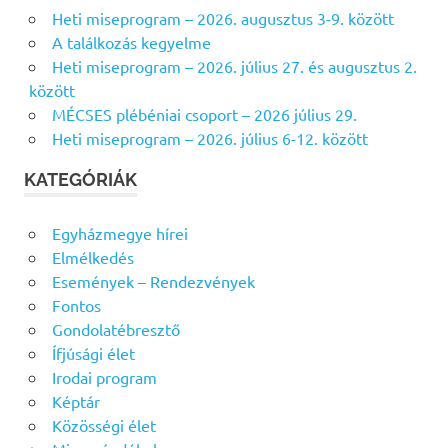
s
Heti miseprogram – 2026. augusztus 3-9. között
É
é
S
A találkozás kegyelme
s
Heti miseprogram – 2026. július 27. és augusztus 2.
f
között
o
MÉCSES plébéniai csoport – 2026 július 29.
r
Heti miseprogram – 2026. július 6-12. között
:
KATEGÓRIÁK
Egyházmegye hírei
Elmélkedés
Események – Rendezvények
Fontos
Gondolatébresztő
Ífjúsági élet
Irodai program
Képtár
Közösségi élet