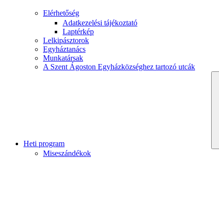
Elérhetőség
Adatkezelési tájékoztató
Laptérkép
Lelkipásztorok
Egyháztanács
Munkatársak
A Szent Ágoston Egyházközséghez tartozó utcák
Heti program
Miseszándékok