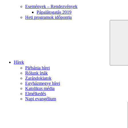
Események – Rendezvények
Pápalátogatás 2019
Heti programok időpontja
Hírek
Plébánia hírei
Rólunk írták
Zarándoklatok
Egyházmegye hírei
Katolikus média
Elmélkedés
Napi evangélium