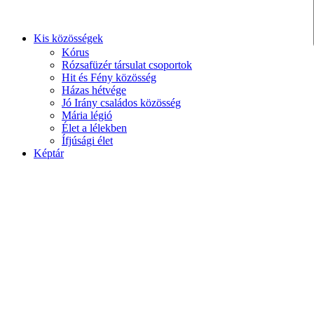
Kis közösségek
Kórus
Rózsafüzér társulat csoportok
Hit és Fény közösség
Házas hétvége
Jó Irány családos közösség
Mária légió
Élet a lélekben
Ífjúsági élet
Képtár