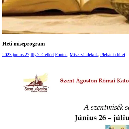
Heti miseprogram
2023 június 27
Illyés Gellért
Fontos
,
Miseszándékok
,
Plébánia hírei