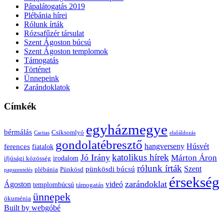
Pápalátogatás 2019
Plébánia hírei
Rólunk írták
Rózsafűzér társulat
Szent Ágoston búcsú
Szent Ágoston templomok
Támogatás
Történet
Ünnepeink
Zarándoklatok
Címkék
egyházmegye
bérmálás
Csíksomlyó
Caritas
elsőáldozás
gondolatébresztő
Húsvét
hangverseny
ferences
fiatalok
katolikus hírek
Jó Irány
Márton Áron
irodalom
ifjúsági közösség
rólunk írták
Szent
pünkösdi búcsú
plébánia
Pünkösd
papszentelés
érsekség
zarándoklat
videó
Ágoston
templombúcsú
támogatás
ünnepek
ökuménia
Built by webgóbé