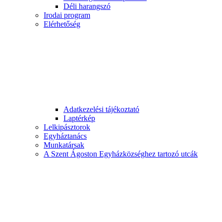
Déli harangszó
Irodai program
Elérhetőség
Adatkezelési tájékoztató
Laptérkép
Lelkipásztorok
Egyháztanács
Munkatársak
A Szent Ágoston Egyházközséghez tartozó utcák