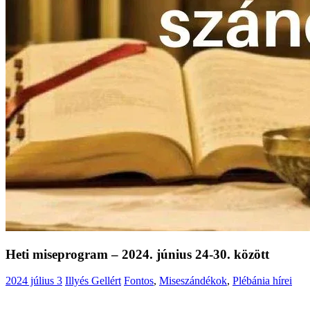
Heti miseprogram – 2024. június 24-30. között
2024 július 3
Illyés Gellért
Fontos
,
Miseszándékok
,
Plébánia hírei