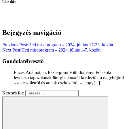
Like this:
Bejegyzés navigáció
Previous Post:
Heti miseprogram – 2024. június 17-23. között
Next Post:
Heti miseprogram – 2024. július 1-7. között
Gondolatébresztő
Füzes Ádámot, az Esztergomi Hittudományi Főiskola
levelező tagozatának liturgikatanárát kérdeztük a nagyböjtről
– a készületről és annak eszközeiről –, hogy[...]
Keresés for: