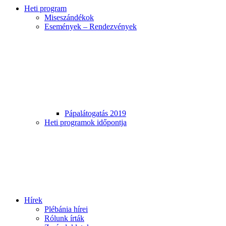
Heti program
Miseszándékok
Események – Rendezvények
Pápalátogatás 2019
Heti programok időpontja
Hírek
Plébánia hírei
Rólunk írták