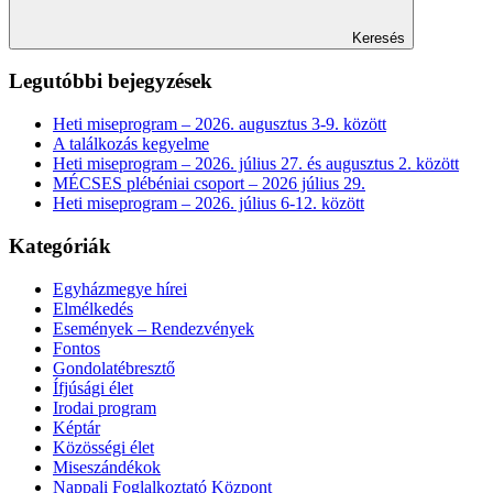
Keresés
Legutóbbi bejegyzések
Heti miseprogram – 2026. augusztus 3-9. között
A találkozás kegyelme
Heti miseprogram – 2026. július 27. és augusztus 2. között
MÉCSES plébéniai csoport – 2026 július 29.
Heti miseprogram – 2026. július 6-12. között
Kategóriák
Egyházmegye hírei
Elmélkedés
Események – Rendezvények
Fontos
Gondolatébresztő
Ífjúsági élet
Irodai program
Képtár
Közösségi élet
Miseszándékok
Nappali Foglalkoztató Központ