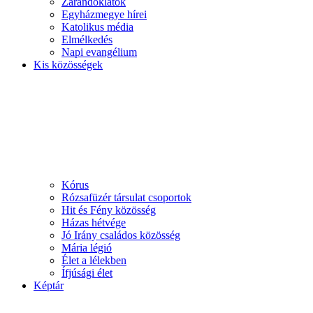
Zarándoklatok
Egyházmegye hírei
Katolikus média
Elmélkedés
Napi evangélium
Kis közösségek
Kórus
Rózsafüzér társulat csoportok
Hit és Fény közösség
Házas hétvége
Jó Irány családos közösség
Mária légió
Élet a lélekben
Ífjúsági élet
Képtár