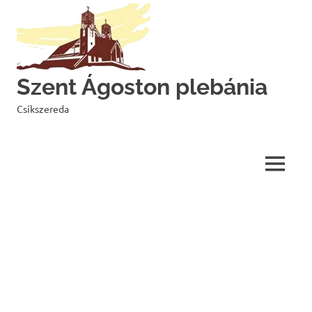
Skip
to
content
Szent Ágoston plebánia
Csíkszereda
MENU