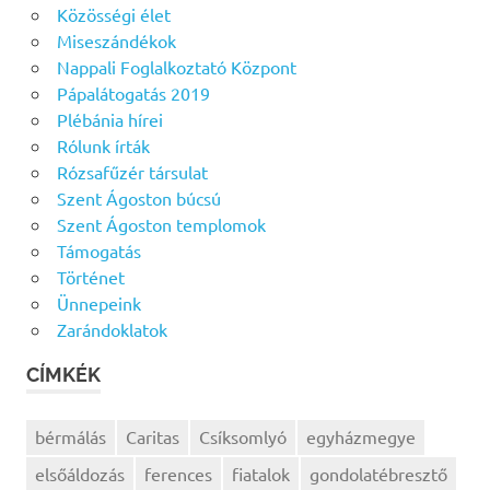
Közösségi élet
Miseszándékok
Nappali Foglalkoztató Központ
Pápalátogatás 2019
Plébánia hírei
Rólunk írták
Rózsafűzér társulat
Szent Ágoston búcsú
Szent Ágoston templomok
Támogatás
Történet
Ünnepeink
Zarándoklatok
CÍMKÉK
bérmálás
Caritas
Csíksomlyó
egyházmegye
elsőáldozás
ferences
fiatalok
gondolatébresztő