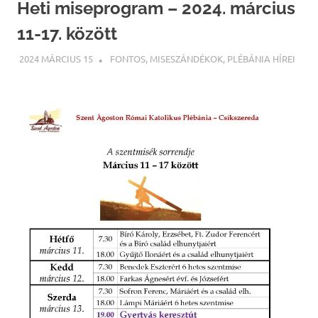
Heti miseprogram – 2024. március
11-17. között
2024 MÁRCIUS 15
ILLYÉS GELLÉRT
FONTOS
,
MISESZÁNDÉKOK
,
PLÉBÁNIA HÍREI