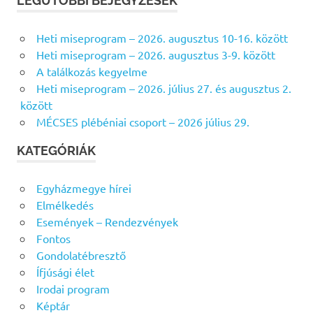
LEGUTÓBBI BEJEGYZÉSEK
e
E
s
S
Heti miseprogram – 2026. augusztus 10-16. között
É
é
S
Heti miseprogram – 2026. augusztus 3-9. között
s
A találkozás kegyelme
f
Heti miseprogram – 2026. július 27. és augusztus 2.
o
között
r
MÉCSES plébéniai csoport – 2026 július 29.
:
KATEGÓRIÁK
Egyházmegye hírei
Elmélkedés
Események – Rendezvények
Fontos
Gondolatébresztő
Ífjúsági élet
Irodai program
Képtár