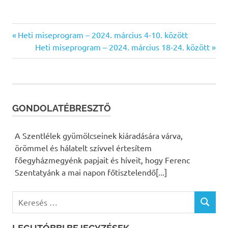
Previous
Heti miseprogram – 2024. március 4-10. között
Bejegyzés
Post:
Next
Heti miseprogram – 2024. március 18-24. között
Post:
navigáció
GONDOLATÉBRESZTŐ
A Szentlélek gyümölcseinek kiáradására várva,
örömmel és hálatelt szívvel értesítem
főegyházmegyénk papjait és híveit, hogy Ferenc
Szentatyánk a mai napon főtisztelendő[...]
K
K
e
E
r
R