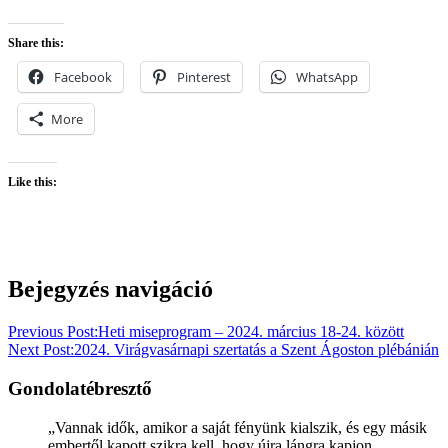
Share this:
Facebook
Pinterest
WhatsApp
More
Like this:
Bejegyzés navigáció
Previous Post:
Heti miseprogram – 2024. március 18-24. között
Next Post:
2024. Virágvasárnapi szertatás a Szent Ágoston plébánián
Gondolatébresztő
„Vannak idők, amikor a saját fényünk kialszik, és egy másik
embertől kapott szikra kell, hogy újra lángra kapjon.