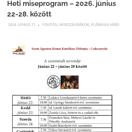
Heti miseprogram – 2026. június
22-28. között
2026 JÚNIUS 21
ILLYÉS GELLÉRT
FONTOS
,
MISESZÁNDÉKOK
,
PLÉBÁNIA HÍREI