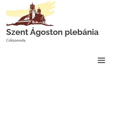
Skip
to
content
Szent Ágoston plebánia
Csíkszereda
MENU