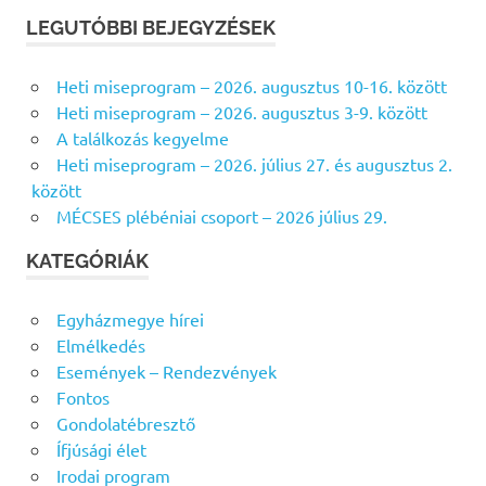
E
r
R
LEGUTÓBBI BEJEGYZÉSEK
e
E
s
S
Heti miseprogram – 2026. augusztus 10-16. között
É
é
S
Heti miseprogram – 2026. augusztus 3-9. között
s
A találkozás kegyelme
f
Heti miseprogram – 2026. július 27. és augusztus 2.
o
között
r
MÉCSES plébéniai csoport – 2026 július 29.
:
KATEGÓRIÁK
Egyházmegye hírei
Elmélkedés
Események – Rendezvények
Fontos
Gondolatébresztő
Ífjúsági élet
Irodai program