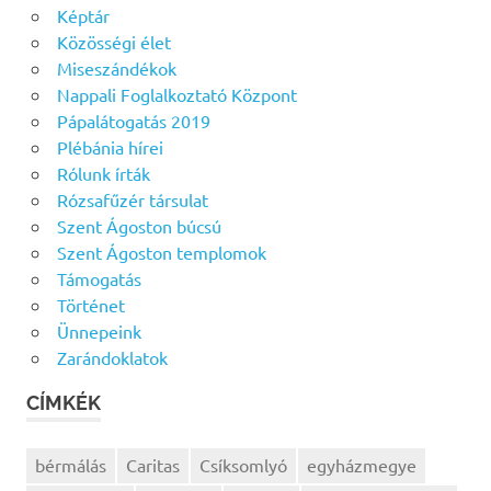
Képtár
Közösségi élet
Miseszándékok
Nappali Foglalkoztató Központ
Pápalátogatás 2019
Plébánia hírei
Rólunk írták
Rózsafűzér társulat
Szent Ágoston búcsú
Szent Ágoston templomok
Támogatás
Történet
Ünnepeink
Zarándoklatok
CÍMKÉK
bérmálás
Caritas
Csíksomlyó
egyházmegye