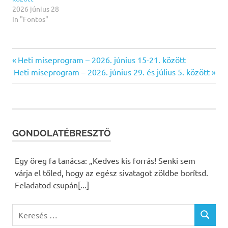
2026 június 28
In "Fontos"
Previous
Heti miseprogram – 2026. június 15-21. között
Bejegyzés
Next
Heti miseprogram – 2026. június 29. és július 5. között
Post:
Post:
navigáció
GONDOLATÉBRESZTŐ
Egy öreg fa tanácsa: „Kedves kis forrás! Senki sem
várja el tőled, hogy az egész sivatagot zöldbe borítsd.
Feladatod csupán[...]
K
K
e