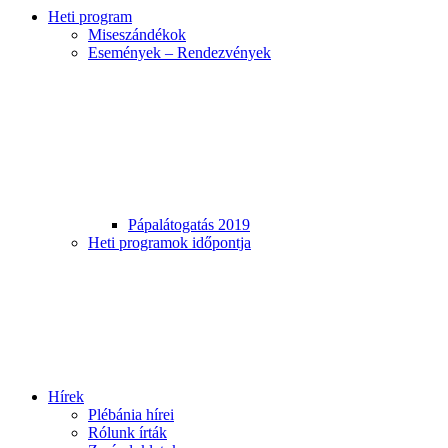
Heti program
Miseszándékok
Események – Rendezvények
Pápalátogatás 2019
Heti programok időpontja
Hírek
Plébánia hírei
Rólunk írták