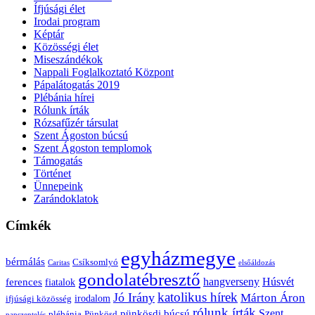
Ífjúsági élet
Irodai program
Képtár
Közösségi élet
Miseszándékok
Nappali Foglalkoztató Központ
Pápalátogatás 2019
Plébánia hírei
Rólunk írták
Rózsafűzér társulat
Szent Ágoston búcsú
Szent Ágoston templomok
Támogatás
Történet
Ünnepeink
Zarándoklatok
Címkék
egyházmegye
bérmálás
Csíksomlyó
Caritas
elsőáldozás
gondolatébresztő
Húsvét
hangverseny
ferences
fiatalok
katolikus hírek
Jó Irány
Márton Áron
irodalom
ifjúsági közösség
rólunk írták
Szent
pünkösdi búcsú
plébánia
Pünkösd
papszentelés