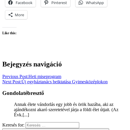
Facebook
Pinterest
WhatsApp
More
Like this:
Bejegyzés navigáció
Previous Post:
Heti miseprogram
Next Post:
Új egyháztanács beiktatása Gyimesközéplokon
Gondolatébresztő
Annak élete vándorlás egy jobb és örök hazába, aki az
ajándékozni akaró szeretetével járja a földi élet útjait. (Az
Évk.[...]
Keresés for: