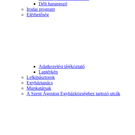
Déli harangszó
Irodai program
Elérhetőség
Adatkezelési tájékoztató
Laptérkép
Lelkipásztorok
Egyháztanács
Munkatársak
A Szent Ágoston Egyházközséghez tartozó utcák