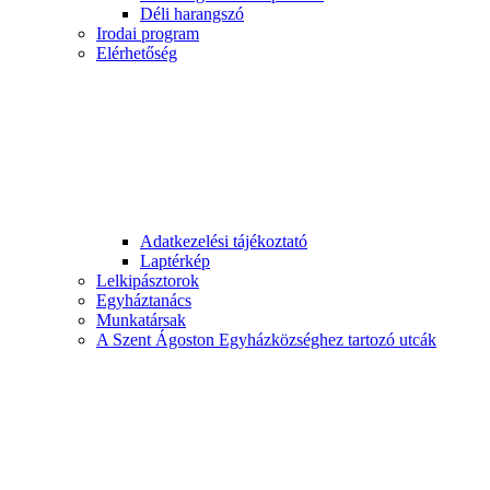
Déli harangszó
Irodai program
Elérhetőség
Adatkezelési tájékoztató
Laptérkép
Lelkipásztorok
Egyháztanács
Munkatársak
A Szent Ágoston Egyházközséghez tartozó utcák