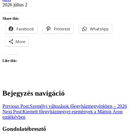
2026 július 2
Share this:
Facebook
Pinterest
WhatsApp
More
Like this:
egyházmegye
Bejegyzés navigáció
érsekség
Previous Post:
Személyi változások főegyházmegyénkben – 2026
Next Post:
Kiemelt főegyházmegyei események a Márton Áron
emlékévben
Gondolatébresztő