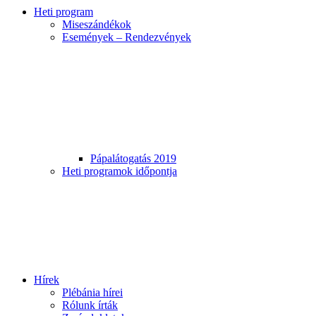
Heti program
Miseszándékok
Események – Rendezvények
Pápalátogatás 2019
Heti programok időpontja
Hírek
Plébánia hírei
Rólunk írták