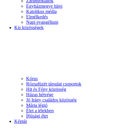
Zarándoklatok
Egyházmegye hírei
Katolikus média
Elmélkedés
Napi evangélium
Kis közösségek
Kórus
Rózsafüzér társulat csoportok
Hit és Fény közösség
Házas hétvége
Jó Irány családos közösség
Mária légió
Élet a lélekben
Ífjúsági élet
Képtár