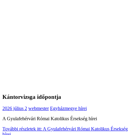
Kántorvizsga időpontja
2026 július 2
webmester
Egyházmegye hírei
A Gyulafehérvári Római Katolikus Érsekség hírei
További részletek itt: A Gyulafehérvári Római Katolikus Érsekség
hírei