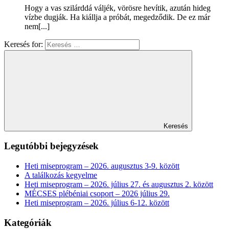
Hogy a vas szilárddá váljék, vörösre hevítik, azután hideg
vízbe dugják. Ha kiállja a próbát, megedződik. De ez már
nem[...]
Keresés for:
Keresés
Legutóbbi bejegyzések
Heti miseprogram – 2026. augusztus 3-9. között
A találkozás kegyelme
Heti miseprogram – 2026. július 27. és augusztus 2. között
MÉCSES plébéniai csoport – 2026 július 29.
Heti miseprogram – 2026. július 6-12. között
Kategóriák