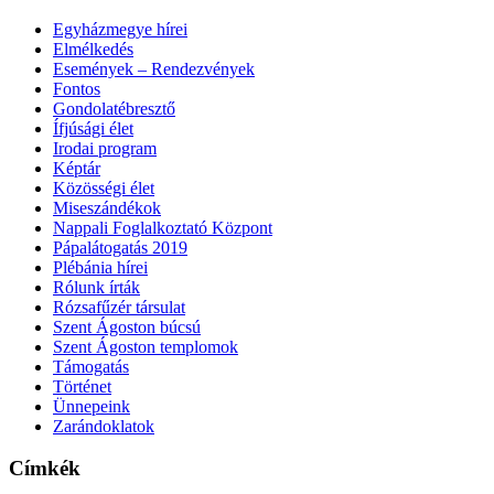
Egyházmegye hírei
Elmélkedés
Események – Rendezvények
Fontos
Gondolatébresztő
Ífjúsági élet
Irodai program
Képtár
Közösségi élet
Miseszándékok
Nappali Foglalkoztató Központ
Pápalátogatás 2019
Plébánia hírei
Rólunk írták
Rózsafűzér társulat
Szent Ágoston búcsú
Szent Ágoston templomok
Támogatás
Történet
Ünnepeink
Zarándoklatok
Címkék