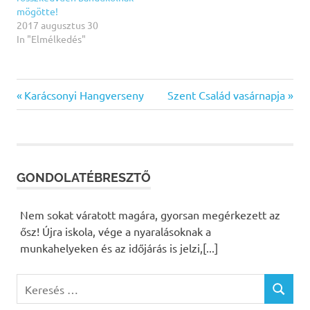
mögötte!
2017 augusztus 30
In "Elmélkedés"
Previous
Karácsonyi Hangverseny
Next
Szent Család vasárnapja
Bejegyzés
Post:
Post:
navigáció
GONDOLATÉBRESZTŐ
Nem sokat váratott magára, gyorsan megérkezett az
ősz! Újra iskola, vége a nyaralásoknak a
munkahelyeken és az időjárás is jelzi,[...]
K
K
e
E