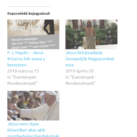
Kapcsolódó bejegyzések
F. J. Haydn: – Jézus
Jézus feltámadását
Krisztus hét szava a
ünnepeljük Nagyszombat
kereszten
este
2018 március 15
2019 április 20
In "Események -
In "Események -
Rendezvények"
Rendezvények"
Jézus nem olyan
követőket akar, akik
rosszkedvűen bandukolnak