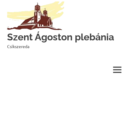
Skip
to
content
Szent Ágoston plebánia
Csíkszereda
MENU