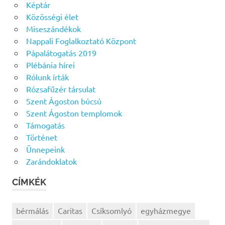
Képtár
Közösségi élet
Miseszándékok
Nappali Foglalkoztató Központ
Pápalátogatás 2019
Plébánia hírei
Rólunk írták
Rózsafűzér társulat
Szent Ágoston búcsú
Szent Ágoston templomok
Támogatás
Történet
Ünnepeink
Zarándoklatok
CÍMKÉK
bérmálás
Caritas
Csíksomlyó
egyházmegye