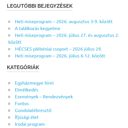
r
R
LEGUTÓBBI BEJEGYZÉSEK
e
E
s
S
Heti miseprogram – 2026. augusztus 3-9. között
É
é
S
A találkozás kegyelme
s
Heti miseprogram – 2026. július 27. és augusztus 2.
f
között
o
MÉCSES plébéniai csoport – 2026 július 29.
r
Heti miseprogram – 2026. július 6-12. között
:
KATEGÓRIÁK
Egyházmegye hírei
Elmélkedés
Események – Rendezvények
Fontos
Gondolatébresztő
Ífjúsági élet
Irodai program