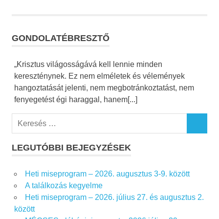
GONDOLATÉBRESZTŐ
„Krisztus világosságává kell lennie minden
kereszténynek. Ez nem elméletek és vélemények
hangoztatását jelenti, nem megbotránkoztatást, nem
fenyegetést égi haraggal, hanem[...]
K
K
e
E
r
LEGUTÓBBI BEJEGYZÉSEK
R
e
E
S
s
Heti miseprogram – 2026. augusztus 3-9. között
É
é
S
A találkozás kegyelme
s
Heti miseprogram – 2026. július 27. és augusztus 2.
f
között
o