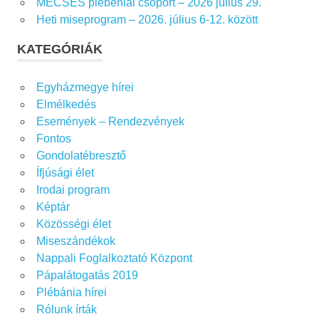
MÉCSES plébéniai csoport – 2026 július 29.
r
Heti miseprogram – 2026. július 6-12. között
:
KATEGÓRIÁK
Egyházmegye hírei
Elmélkedés
Események – Rendezvények
Fontos
Gondolatébresztő
Ífjúsági élet
Irodai program
Képtár
Közösségi élet
Miseszándékok
Nappali Foglalkoztató Központ
Pápalátogatás 2019
Plébánia hírei
Rólunk írták