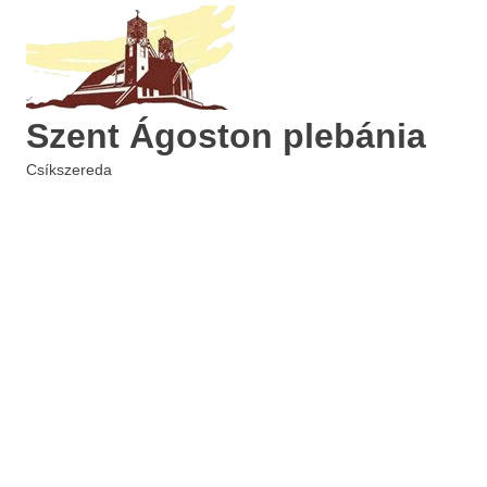
Skip
to
content
Szent Ágoston plebánia
Csíkszereda
MENU