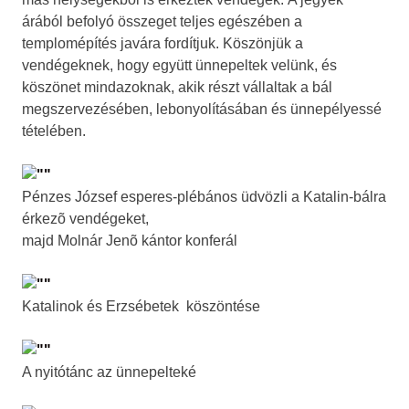
árából befolyó összeget teljes egészében a
templomépítés javára fordítjuk. Köszönjük a
vendégeknek, hogy együtt ünnepeltek velünk, és
köszönet mindazoknak, akik részt vállaltak a bál
megszervezésében, lebonyolításában és ünnepélyessé
tételében.
Pénzes József esperes-plébános üdvözli a Katalin-bálra
érkezõ vendégeket,
majd Molnár Jenõ kántor konferál
Katalinok és Erzsébetek köszöntése
A nyitótánc az ünnepelteké