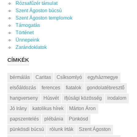
Rózsafűzér társulat
Szent Ágoston búcsú
Szent Ágoston templomok
Támogatás
Történet
Ünnepeink
Zarándoklatok
CÍMKÉK
bérmálás
Caritas
Csíksomlyó
egyházmegye
elsőáldozás
ferences
fiatalok
gondolatébresztő
hangverseny
Húsvét
ifjúsági közösség
irodalom
Jó Irány
katolikus hírek
Márton Áron
papszentelés
plébánia
Pünkösd
pünkösdi búcsú
rólunk írták
Szent Ágoston