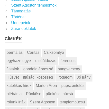
Szent Ágoston templomok
Támogatás
Történet
Ünnepeink
Zarándoklatok
CÍMKÉK
bérmálás
Caritas
Csíksomlyó
egyházmegye
elsőáldozás
ferences
fiatalok
gondolatébresztő
hangverseny
Húsvét
ifjúsági közösség
irodalom
Jó Irány
katolikus hírek
Márton Áron
papszentelés
plébánia
Pünkösd
pünkösdi búcsú
rólunk írták
Szent Ágoston
templombúcsú