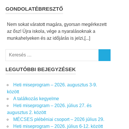
GONDOLATÉBRESZTŐ
Nem sokat váratott magára, gyorsan megérkezett
az ősz! Újra iskola, vége a nyaralásoknak a
munkahelyeken és az időjárás is jelzi,[...]
K
K
e
E
r
LEGUTÓBBI BEJEGYZÉSEK
R
e
E
S
s
Heti miseprogram – 2026. augusztus 3-9.
É
é
S
között
s
A találkozás kegyelme
f
Heti miseprogram – 2026. július 27. és
o
augusztus 2. között
r
MÉCSES plébéniai csoport – 2026 július 29.
:
Heti miseprogram – 2026. július 6-12. között