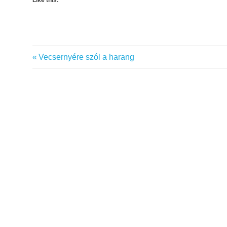
Like this:
Previous
Vecsernyére szól a harang
Bejegyzés
Post:
navigáció