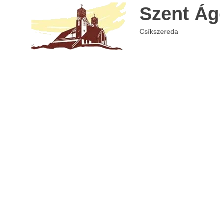
Skip
Szent Ág
to
content
Csíkszereda