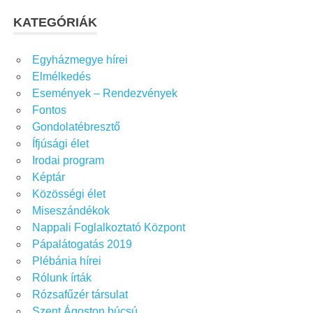
KATEGÓRIÁK
Egyházmegye hírei
Elmélkedés
Események – Rendezvények
Fontos
Gondolatébresztő
Ífjúsági élet
Irodai program
Képtár
Közösségi élet
Miseszándékok
Nappali Foglalkoztató Központ
Pápalátogatás 2019
Plébánia hírei
Rólunk írták
Rózsafűzér társulat
Szent Ágoston búcsú