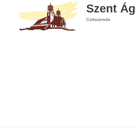
Skip
Szent Ág
to
content
Csíkszereda