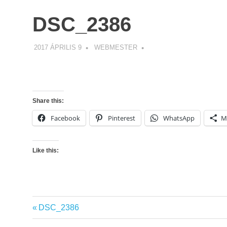
DSC_2386
2017 ÁPRILIS 9
WEBMESTER
Share this:
Facebook
Pinterest
WhatsApp
M
Like this:
Previous
DSC_2386
Bejegyzés
Post: