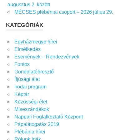
augusztus 2. között
MÉCSES plébéniai csoport – 2026 július 29.
KATEGÓRIÁK
Egyházmegye hírei
Elmélkedés
Események – Rendezvények
Fontos
Gondolatébresztő
Ífjúsági élet
Irodai program
Képtár
Közösségi élet
Miseszándékok
Nappali Foglalkoztató Központ
Pápalátogatás 2019
Plébánia hírei
Rólunk írták