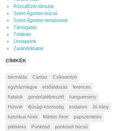
Rózsafűzér társulat
Szent Ágoston búcsú
Szent Ágoston templomok
Támogatás
Történet
Ünnepeink
Zarándoklatok
CÍMKÉK
bérmálás
Caritas
Csíksomlyó
egyházmegye
elsőáldozás
ferences
fiatalok
gondolatébresztő
hangverseny
Húsvét
ifjúsági közösség
irodalom
Jó Irány
katolikus hírek
Márton Áron
papszentelés
plébánia
Pünkösd
pünkösdi búcsú