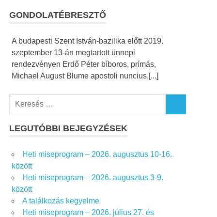
GONDOLATÉBRESZTŐ
A budapesti Szent István-bazilika előtt 2019.
szeptember 13-án megtartott ünnepi
rendezvényen Erdő Péter bíboros, prímás,
Michael August Blume apostoli nuncius,[...]
K
K
e
E
r
LEGUTÓBBI BEJEGYZÉSEK
R
e
E
S
s
Heti miseprogram – 2026. augusztus 10-16.
É
é
S
között
s
Heti miseprogram – 2026. augusztus 3-9.
f
között
o
A találkozás kegyelme
r
Heti miseprogram – 2026. július 27. és
: