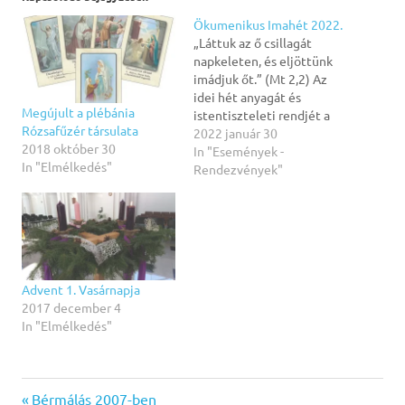
Ökumenikus Imahét 2022.
„Láttuk az ő csillagát
napkeleten, és eljöttünk
imádjuk őt.” (Mt 2,2) Az
idei hét anyagát és
Megújult a plébánia
istentiszteleti rendjét a
Rózsafűzér társulata
Közel - Keleti Egyházak
2022 január 30
2018 október 30
Tanácsa állította össze. A
In "Események -
In "Elmélkedés"
napkeleti bölcsek
Rendezvények"
történetének egy - egy
mozzanata jelenik meg
ezen a pár napon át az
igehallgatók előtt. Az
üzenet az, hogy Isten
Jézusban…
Advent 1. Vasárnapja
2017 december 4
In "Elmélkedés"
irodalom
Previous
Bérmálás 2007-ben