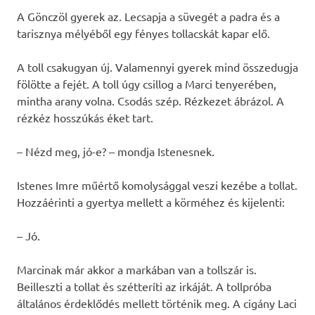
A Gönczöl gyerek az. Lecsapja a süvegét a padra és a
tarisznya mélyéből egy fényes tollacskát kapar elő.
A toll csakugyan új. Valamennyi gyerek mind összedugja
fölötte a fejét. A toll úgy csillog a Marci tenyerében,
mintha arany volna. Csodás szép. Rézkezet ábrázol. A
rézkéz hosszúkás éket tart.
– Nézd meg, jó-e? – mondja Istenesnek.
Istenes Imre műértő komolysággal veszi kezébe a tollat.
Hozzáérinti a gyertya mellett a körméhez és kijelenti:
– Jó.
Marcinak már akkor a markában van a tollszár is.
Beilleszti a tollat és szétteríti az irkáját. A tollpróba
általános érdeklődés mellett történik meg. A cigány Laci