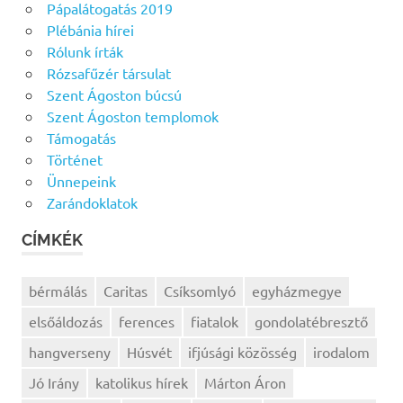
Pápalátogatás 2019
Plébánia hírei
Rólunk írták
Rózsafűzér társulat
Szent Ágoston búcsú
Szent Ágoston templomok
Támogatás
Történet
Ünnepeink
Zarándoklatok
CÍMKÉK
bérmálás
Caritas
Csíksomlyó
egyházmegye
elsőáldozás
ferences
fiatalok
gondolatébresztő
hangverseny
Húsvét
ifjúsági közösség
irodalom
Jó Irány
katolikus hírek
Márton Áron