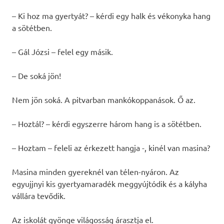
– Ki hoz ma gyertyát? – kérdi egy halk és vékonyka hang
a sötétben.
– Gál Józsi – felel egy másik.
– De soká jön!
Nem jön soká. A pitvarban mankókoppanások. Ő az.
– Hoztál? – kérdi egyszerre három hang is a sötétben.
– Hoztam – feleli az érkezett hangja -, kinél van masina?
Masina minden gyereknél van télen-nyáron. Az
egyujjnyi kis gyertyamaradék meggyújtódik és a kályha
vállára tevődik.
Az iskolát gyönge világosság árasztja el.