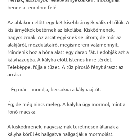
benne a templom felé.
Az ablakom előtt egy-két kisebb árnyék válik el tőlük. A
kis árnyékok betérnek az iskolába. Kisködmenek,
nagycsizmák. Az arcát egyiknek se látom; de már az
alakjáról, mozdulatairól megismerem valamennyit.
Mindenik hoz a hóna alatt egy darab fát. Ledobják azt a
kályhazugba. A kályha előtt Istenes Imre térdel.
Teleképpel fújja a tüzet. A tűz pirosló fényt áraszt az
arcára.
– Ég már – mondja, becsukva a kályhaajtót.
Ég; de még nincs meleg. A kályha úgy mormol, mint a
fonó-macska.
A kisködmenek, nagycsizmák türelmesen állanak a
kályha körül és hallgatva hallgatják a mormolást.