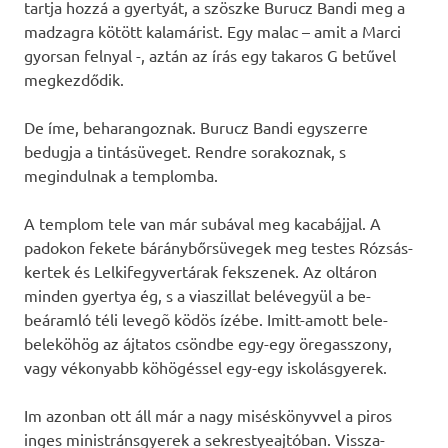
tartja hozzá a gyertyát, a szöszke Burucz Bandi meg a
madzagra kötött kalamárist. Egy malac – amit a Marci
gyorsan felnyal -, aztán az írás egy takaros G betűvel
megkezdődik.
De íme, beharangoznak. Burucz Bandi egyszerre
bedugja a tintásüveget. Rendre sorakoznak, s
megindulnak a templomba.
A templom tele van már subával meg kacabájjal. A
padokon fekete báránybőrsüvegek meg testes Rózsás-
kertek és Lelkifegyvertárak fekszenek. Az oltáron
minden gyertya ég, s a viaszillat belévegyül a be-
beáramló téli levegõ ködös ízébe. Imitt-amott bele-
beleköhög az ájtatos csöndbe egy-egy öregasszony,
vagy vékonyabb köhögéssel egy-egy iskolásgyerek.
Im azonban ott áll már a nagy miséskönyvvel a piros
inges ministránsgyerek a sekrestyeajtóban. Vissza-