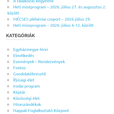
A találkozás kegyelme
s
Heti miseprogram – 2026. július 27. és augusztus 2.
f
között
o
MÉCSES plébéniai csoport – 2026 július 29.
r
Heti miseprogram – 2026. július 6-12. között
:
KATEGÓRIÁK
Egyházmegye hírei
Elmélkedés
Események – Rendezvények
Fontos
Gondolatébresztő
Ífjúsági élet
Irodai program
Képtár
Közösségi élet
Miseszándékok
Nappali Foglalkoztató Központ