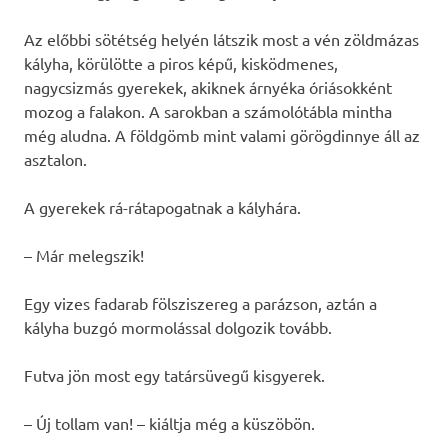
Az előbbi sötétség helyén látszik most a vén zöldmázas
kályha, körülötte a piros képű, kisködmenes,
nagycsizmás gyerekek, akiknek árnyéka óriásokként
mozog a falakon. A sarokban a számolótábla mintha
még aludna. A földgömb mint valami görögdinnye áll az
asztalon.
A gyerekek rá-rátapogatnak a kályhára.
– Már melegszik!
Egy vizes fadarab fölsziszereg a parázson, aztán a
kályha buzgó mormolással dolgozik tovább.
Futva jön most egy tatársüvegű kisgyerek.
– Új tollam van! – kiáltja még a küszöbön.