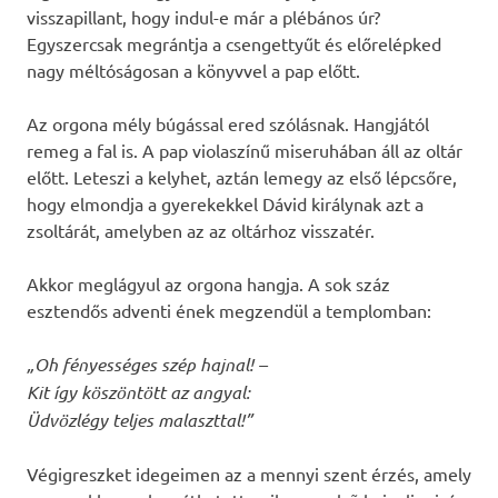
visszapillant, hogy indul-e már a plébános úr?
Egyszercsak megrántja a csengettyűt és előrelépked
nagy méltóságosan a könyvvel a pap előtt.
Az orgona mély búgással ered szólásnak. Hangjától
remeg a fal is. A pap violaszínű miseruhában áll az oltár
előtt. Leteszi a kelyhet, aztán lemegy az első lépcsőre,
hogy elmondja a gyerekekkel Dávid királynak azt a
zsoltárát, amelyben az az oltárhoz visszatér.
Akkor meglágyul az orgona hangja. A sok száz
esztendős adventi ének megzendül a templomban:
„Oh fényességes szép hajnal! –
Kit így köszöntött az angyal:
Üdvözlégy teljes malaszttal!”
Végigreszket idegeimen az a mennyi szent érzés, amely