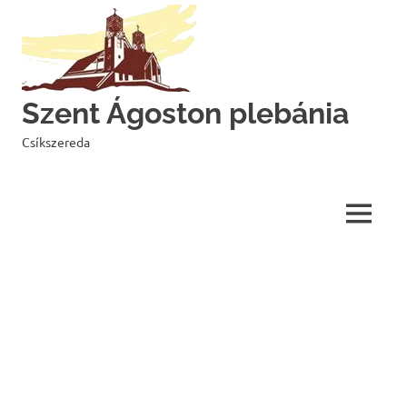
Skip
to
content
Szent Ágoston plebánia
Csíkszereda
MENU