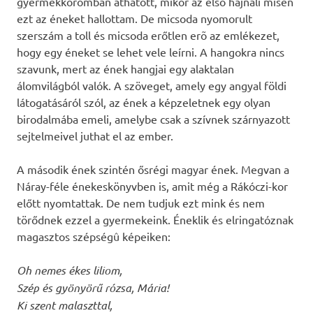
gyermekkoromban áthatott, mikor az elsõ hajnali misén
ezt az éneket hallottam. De micsoda nyomorult
szerszám a toll és micsoda erőtlen erõ az emlékezet,
hogy egy éneket se lehet vele leírni. A hangokra nincs
szavunk, mert az ének hangjai egy alaktalan
álomvilágból valók. A szöveget, amely egy angyal földi
látogatásáról szól, az ének a képzeletnek egy olyan
birodalmába emeli, amelybe csak a szívnek szárnyazott
sejtelmeivel juthat el az ember.
A második ének szintén ősrégi magyar ének. Megvan a
Náray-féle énekeskönyvben is, amit még a Rákóczi-kor
előtt nyomtattak. De nem tudjuk ezt mink és nem
törődnek ezzel a gyermekeink. Éneklik és elringatóznak
magasztos szépségû képeiken:
Oh nemes ékes liliom,
Szép és gyönyörű rózsa, Mária!
Ki szent malaszttal,