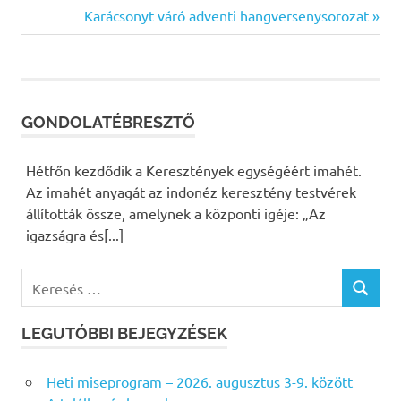
Bejegyzés
Post:
Next
Karácsonyt váró adventi hangversenysorozat
Post:
navigáció
GONDOLATÉBRESZTŐ
Hétfőn kezdődik a Keresztények egységéért imahét.
Az imahét anyagát az indonéz keresztény testvérek
állították össze, amelynek a központi igéje: „Az
igazságra és[...]
K
K
e
E
r
R
LEGUTÓBBI BEJEGYZÉSEK
e
E
s
S
Heti miseprogram – 2026. augusztus 3-9. között
É
é
S