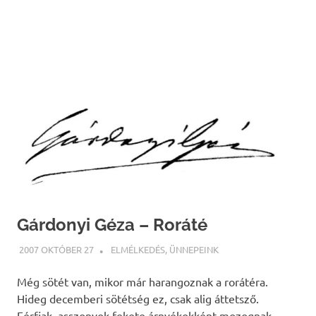
Gárdonyi Géza – Roráté
2007 OKTÓBER 27
WEBMESTER
ELMÉLKEDÉS
,
ÜNNEPEINK
Még sötét van, mikor már harangoznak a rorátéra.
Hideg decemberi sötétség ez, csak alig áttetsző.
Férfiak, asszonyok fekete árnyékokként mozognak