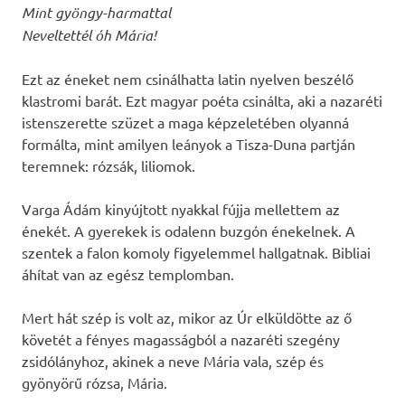
Mint gyöngy-harmattal
Neveltettél óh Mária!
Ezt az éneket nem csinálhatta latin nyelven beszélő
klastromi barát. Ezt magyar poéta csinálta, aki a nazaréti
istenszerette szüzet a maga képzeletében olyanná
formálta, mint amilyen leányok a Tisza-Duna partján
teremnek: rózsák, liliomok.
Varga Ádám kinyújtott nyakkal fújja mellettem az
énekét. A gyerekek is odalenn buzgón énekelnek. A
szentek a falon komoly figyelemmel hallgatnak. Bibliai
áhítat van az egész templomban.
Mert hát szép is volt az, mikor az Úr elküldötte az ő
követét a fényes magasságból a nazaréti szegény
zsidólányhoz, akinek a neve Mária vala, szép és
gyönyörű rózsa, Mária.