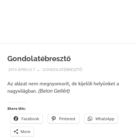
Gondolatébresztő
2015 ÁPRILIS 7
WEBMESTER
GONDOLATÉBRESZTŐ
Az alázat nem megnyomorít, de kijelöli helyünket a
nagyvilágban.
(Belon Gellért)
Share this:
Facebook
Pinterest
WhatsApp
More