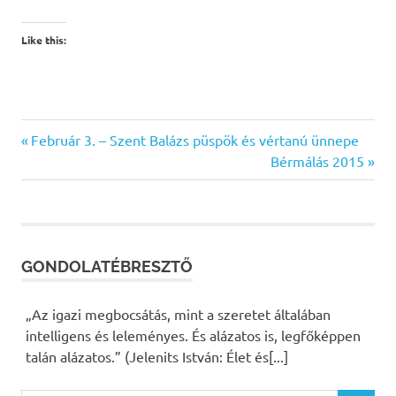
Like this:
gondolatébresztő
Previous
Február 3. – Szent Balázs püspök és vértanú ünnepe
Bejegyzés
Post:
Next
Bérmálás 2015
Post:
navigáció
GONDOLATÉBRESZTŐ
„Az igazi megbocsátás, mint a szeretet általában
intelligens és leleményes. És alázatos is, legfőképpen
talán alázatos.” (Jelenits István: Élet és[...]