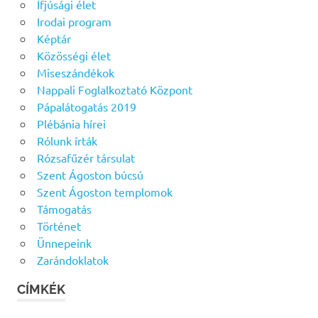
Ífjúsági élet
Irodai program
Képtár
Közösségi élet
Miseszándékok
Nappali Foglalkoztató Központ
Pápalátogatás 2019
Plébánia hírei
Rólunk írták
Rózsafűzér társulat
Szent Ágoston búcsú
Szent Ágoston templomok
Támogatás
Történet
Ünnepeink
Zarándoklatok
CÍMKÉK