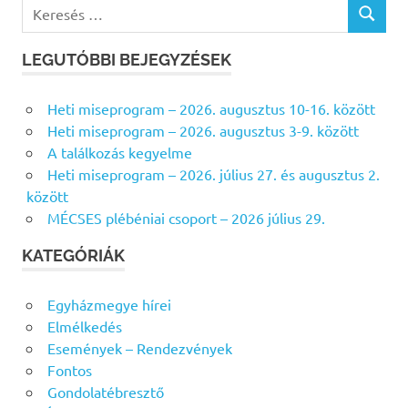
K
K
e
E
r
R
LEGUTÓBBI BEJEGYZÉSEK
e
E
s
S
Heti miseprogram – 2026. augusztus 10-16. között
É
é
S
Heti miseprogram – 2026. augusztus 3-9. között
s
A találkozás kegyelme
f
Heti miseprogram – 2026. július 27. és augusztus 2.
o
között
r
MÉCSES plébéniai csoport – 2026 július 29.
:
KATEGÓRIÁK
Egyházmegye hírei
Elmélkedés
Események – Rendezvények
Fontos
Gondolatébresztő