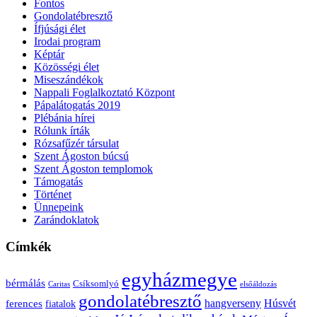
Fontos
Gondolatébresztő
Ífjúsági élet
Irodai program
Képtár
Közösségi élet
Miseszándékok
Nappali Foglalkoztató Központ
Pápalátogatás 2019
Plébánia hírei
Rólunk írták
Rózsafűzér társulat
Szent Ágoston búcsú
Szent Ágoston templomok
Támogatás
Történet
Ünnepeink
Zarándoklatok
Címkék
egyházmegye
bérmálás
Csíksomlyó
Caritas
elsőáldozás
gondolatébresztő
Húsvét
hangverseny
ferences
fiatalok