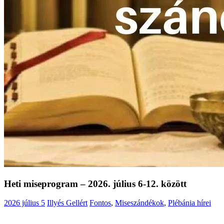
Heti miseprogram – 2026. július 6-12. között
2026 július 5
Illyés Gellért
Fontos
,
Miseszándékok
,
Plébánia hírei