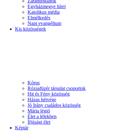
Zarándoklatok
Egyházmegye hírei
Katolikus média
Elmélkedés
Napi evangélium
Kis közösségek
Kórus
Rózsafüzér társulat csoportok
Hit és Fény közösség
Házas hétvége
Jó Irány családos közösség
Mária légió
Élet a lélekben
Ífjúsági élet
Képtár