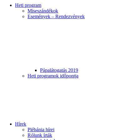
Heti program
Miseszándékok
Események – Rendezvények
Pápalátogatás 2019
Heti programok időpontja
Hírek
Plébánia hírei
Rólunk írták