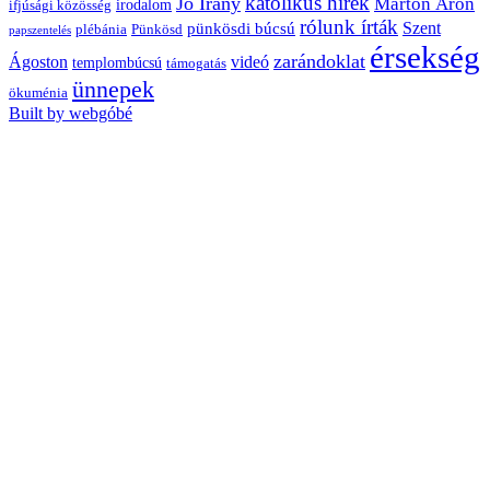
katolikus hírek
Jó Irány
Márton Áron
irodalom
ifjúsági közösség
rólunk írták
Szent
pünkösdi búcsú
plébánia
Pünkösd
papszentelés
érsekség
zarándoklat
videó
Ágoston
templombúcsú
támogatás
ünnepek
ökuménia
Built by webgóbé