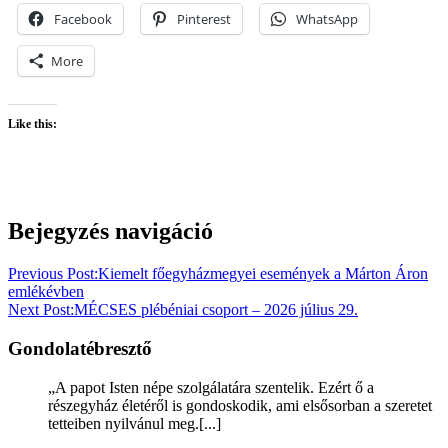
Facebook
Pinterest
WhatsApp
More
Like this:
Bejegyzés navigáció
Previous Post:
Kiemelt főegyházmegyei események a Márton Áron
emlékévben
Next Post:
MÉCSES plébéniai csoport – 2026 július 29.
Gondolatébresztő
„A papot Isten népe szolgálatára szentelik. Ezért ő a
részegyház életéről is gondoskodik, ami elsősorban a szeretet
tetteiben nyilvánul meg.[...]