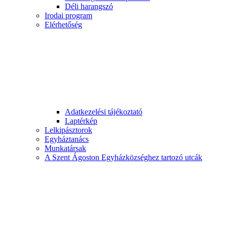
Déli harangszó
Irodai program
Elérhetőség
Adatkezelési tájékoztató
Laptérkép
Lelkipásztorok
Egyháztanács
Munkatársak
A Szent Ágoston Egyházközséghez tartozó utcák